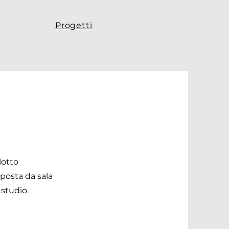
Progetti
lotto
mposta da sala
 studio.